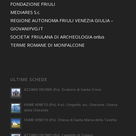
FONDAZIONE FRIULI
MEDIARES S.c.
REGIONE AUTONOMA FRIULI VENEZIA GIULIA –
GIOVANIFVG.IT
SOCIETA' FRIULANA DI ARCHEOLOGIA onlus
TERME ROMANE DI MONFALCONE
ULTIME SCHEDE
AZZANO DECIMO (Pn). Oratorio di Santa Croce.
FIUME VENETO (Pn), fraz. Cimpello, loc. Chiesiole. Chiesa
della Chiesiole.
FIUME VENETO (Pn). Chiesa di Santa Maria della Tavella.
AZZANO DECIMO (Pn). Capitello di Zuiano.