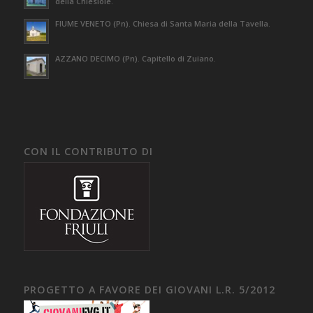
della Chiesiole.
FIUME VENETO (Pn). Chiesa di Santa Maria della Tavella.
AZZANO DECIMO (Pn). Capitello di Zuiano.
CON IL CONTRIBUTO DI
PROGETTO A FAVORE DEI GIOVANI L.R. 5/2012