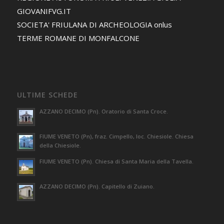
GIOVANIFVG.IT
SOCIETA' FRIULANA DI ARCHEOLOGIA onlus
TERME ROMANE DI MONFALCONE
ULTIME SCHEDE
AZZANO DECIMO (Pn). Oratorio di Santa Croce.
FIUME VENETO (Pn), fraz. Cimpello, loc. Chiesiole. Chiesa
della Chiesiole.
FIUME VENETO (Pn). Chiesa di Santa Maria della Tavella.
AZZANO DECIMO (Pn). Capitello di Zuiano.