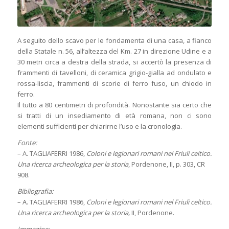
A seguito dello scavo per le fondamenta di una casa, a fianco
della Statale n. 56, all’altezza del Km. 27 in direzione Udine e a
30 metri circa a destra della strada, si accertò la presenza di
frammenti di tavelloni, di ceramica grigio-gialla ad ondulato e
rossa-liscia, frammenti di scorie di ferro fuso, un chiodo in
ferro.
Il tutto a 80 centimetri di profondità. Nonostante sia certo che
si tratti di un insediamento di età romana, non ci sono
elementi sufficienti per chiarirne l’uso e la cronologia.
Fonte:
– A. TAGLIAFERRI 1986,
Coloni e legionari romani nel Friuli celtico.
Una ricerca archeologica per la storia
, Pordenone, II, p. 303, CR
908.
Bibliografia:
– A. TAGLIAFERRI 1986,
Coloni e legionari romani nel Friuli celtico.
Una ricerca archeologica per la storia,
II, Pordenone.