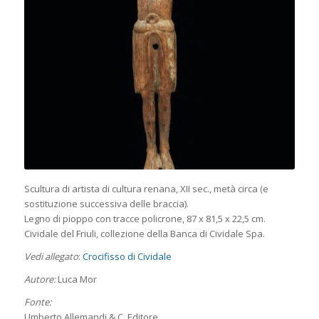
Scultura di artista di cultura renana, XII sec., metà circa (e
sostituzione successiva delle braccia).
Legno di pioppo con tracce policrone, 87 x 81,5 x 22,5 cm.
Cividale del Friuli, collezione della Banca di Cividale Spa.
Vedi allegato
:
Crocifisso di Cividale
Autore:
Luca Mor
Fonte:
Umberto Allemandi & C. Editore