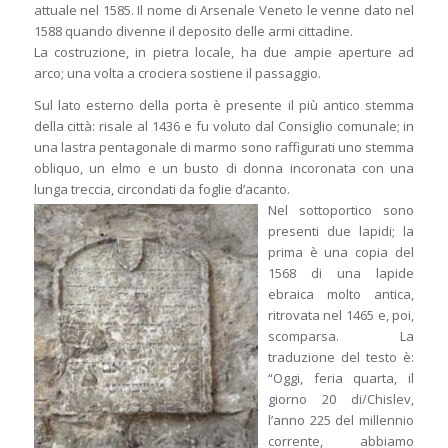
attuale nel 1585. Il nome di Arsenale Veneto le venne dato nel
1588 quando divenne il deposito delle armi cittadine.
La costruzione, in pietra locale, ha due ampie aperture ad
arco; una volta a crociera sostiene il passaggio.
Sul lato esterno della porta è presente il più antico stemma
della città: risale al 1436 e fu voluto dal Consiglio comunale; in
una lastra pentagonale di marmo sono raffigurati uno stemma
obliquo, un elmo e un busto di donna incoronata con una
lunga treccia, circondati da foglie d’acanto.
Nel sottoportico sono
presenti due lapidi; la
prima è una copia del
1568 di una lapide
ebraica molto antica,
ritrovata nel 1465 e, poi,
scomparsa. La
traduzione del testo è:
“Oggi, feria quarta, il
giorno 20 di/Chislev,
l’anno 225 del millennio
corrente, abbiamo