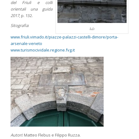
del Friuli e colli
orientali una guida
2017
, p. 132.
Sitografia
:
hdr
www.friuli.vimado.it/piazze-palazzi-castelli-dimore/porta-
arsenale-veneto
www.turismocividale.regione.fvg.it
Autori
: Matteo Flebus e Filippo Ruzza.