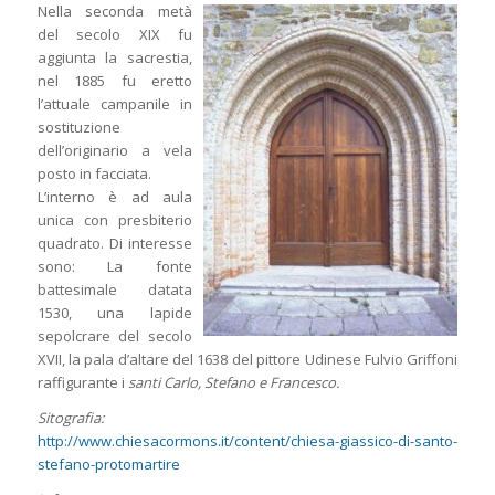
Nella seconda metà
del secolo XIX fu
aggiunta la sacrestia,
nel 1885 fu eretto
l’attuale campanile in
sostituzione
dell’originario a vela
posto in facciata.
L’interno è ad aula
unica con presbiterio
quadrato. Di interesse
sono: La fonte
battesimale datata
1530, una lapide
sepolcrare del secolo
XVII, la pala d’altare del 1638 del pittore Udinese Fulvio Griffoni
raffigurante i
santi Carlo, Stefano e Francesco.
Sitografia:
http://www.chiesacormons.it/content/chiesa-giassico-di-santo-
stefano-protomartire