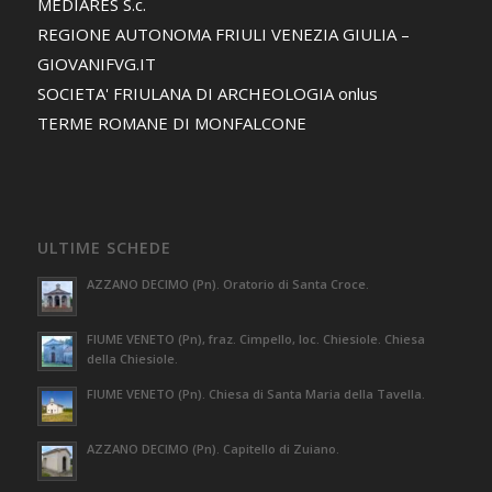
MEDIARES S.c.
REGIONE AUTONOMA FRIULI VENEZIA GIULIA –
GIOVANIFVG.IT
SOCIETA' FRIULANA DI ARCHEOLOGIA onlus
TERME ROMANE DI MONFALCONE
ULTIME SCHEDE
AZZANO DECIMO (Pn). Oratorio di Santa Croce.
FIUME VENETO (Pn), fraz. Cimpello, loc. Chiesiole. Chiesa
della Chiesiole.
FIUME VENETO (Pn). Chiesa di Santa Maria della Tavella.
AZZANO DECIMO (Pn). Capitello di Zuiano.