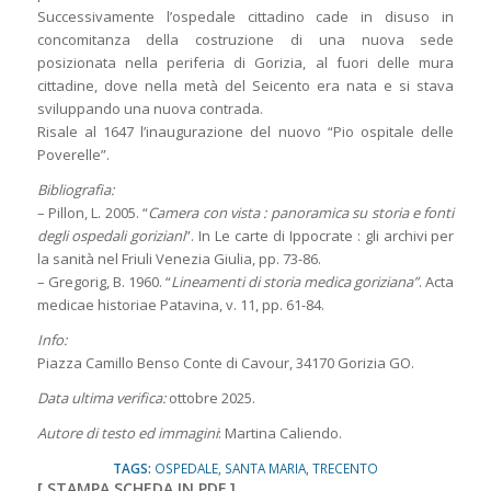
Successivamente l’ospedale cittadino cade in disuso in
concomitanza della costruzione di una nuova sede
posizionata nella periferia di Gorizia, al fuori delle mura
cittadine, dove nella metà del Seicento era nata e si stava
sviluppando una nuova contrada.
Risale al 1647 l’inaugurazione del nuovo “Pio ospitale delle
Poverelle”.
Bibliografia:
– Pillon, L. 2005. “
Camera con vista : panoramica su storia e fonti
degli ospedali goriziani
”. In Le carte di Ippocrate : gli archivi per
la sanità nel Friuli Venezia Giulia, pp. 73-86.
– Gregorig, B. 1960. “
Lineamenti di storia medica goriziana”
. Acta
medicae historiae Patavina, v. 11, pp. 61-84.
Info:
Piazza Camillo Benso Conte di Cavour, 34170 Gorizia GO.
Data ultima verifica:
ottobre 2025.
Autore di testo ed immagini
: Martina Caliendo.
TAGS:
OSPEDALE
,
SANTA MARIA
,
TRECENTO
[
STAMPA SCHEDA IN PDF
]