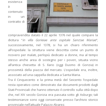
esistenza
è
contenuto
in un
contratto di
compravendita datato il 22 aprile 1376 nel quale compare la
dicitura “
in villa Gorieiae ante ospitale Sanctae Mariae
”;
successivamente, nel 1378, si ha un chiaro riferimento
all’ospedale: la struttura viene descritta come un punto di
ricovero per malati, perlopiù dedicato a donne, ma al tempo
stesso anche area di sostegno per i poveri, situata vicino
all’antica chiesetta di S. Ilario (oggi Duomo di Gorizia) in
prossimità della piazza del mercato. L’ospedale era, inoltre,
associato ad una cappella dedicata a Santa Maria.
Tra il Cinquecento e la prima metà del Seicento l’ospedale
resta operativo come dimostrato dai documenti prodotti dagli
Stati Provinciali che hanno ottenuto il controllo sulla città dopo
che, nel XIV secolo Gorizia era passata sotto gli Asburgo; tali
testimonianze sono oggi conservate presso l’archivio storico
provinciale nell’attuale Palazzo Alvarez.