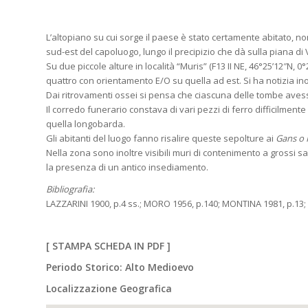
L’altopiano su cui sorge il paese è stato certamente abitato, non 
sud-est del capoluogo, lungo il precipizio che dà sulla piana di V
Su due piccole alture in località “Muris” (F13 II NE, 46°25’12″N, 
quattro con orientamento E/O su quella ad est. Si ha notizia inol
Dai ritrovamenti ossei si pensa che ciascuna delle tombe avess
Il corredo funerario constava di vari pezzi di ferro difficilmen
quella longobarda.
Gli abitanti del luogo fanno risalire queste sepolture ai
Gans o 
Nella zona sono inoltre visibili muri di contenimento a grossi sas
la presenza di un antico insediamento.
Bibliografia:
LAZZARINI 1900, p.4 ss.; MORO 1956, p.140; MONTINA 1981, p.13;
[
STAMPA SCHEDA IN PDF
]
Periodo Storico: Alto Medioevo
Localizzazione Geografica