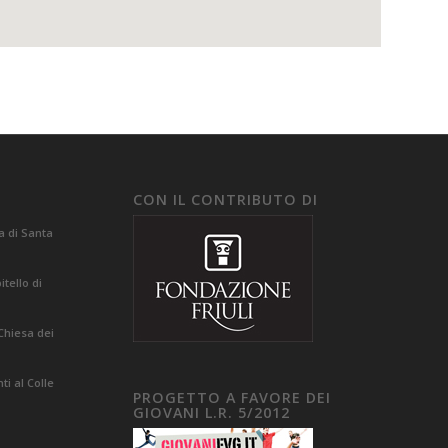
CON IL CONTRIBUTO DI
a di Santa
tello di
Chiesa dei
i al Colle
PROGETTO A FAVORE DEI
GIOVANI L.R. 5/2012