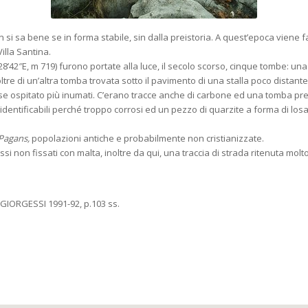
si sa bene se in forma stabile, sin dalla preistoria. A quest’epoca viene fatt
illa Santina.
0°28’42″E, m 719) furono portate alla luce, il secolo scorso, cinque tombe: u
tre di un’altra tomba trovata sotto il pavimento di una stalla poco distante
e ospitato più inumati. C’erano tracce anche di carbone ed una tomba pres
te identificabili perché troppo corrosi ed un pezzo di quarzite a forma di l
Pagans,
popolazioni antiche e probabilmente non cristianizzate.
si non fissati con malta, inoltre da qui, una traccia di strada ritenuta molto
 GIORGESSI 1991-92, p.103 ss.