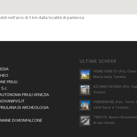
bili nell'arco di 5 km dalla località di partenza
ULTIME SCHEDE
EDIA
FIUME VENETO (Pn). Chies
CHEO
Maria della Tavella.
NE FRIULI
AZZANO DECIMO (Pn). Capi
S.c.
Zuiano.
AUTONOMA FRIULI VENEZIA
GIOVANIFVG.IT
PORDENONE, fraz. Torre. 
 FRIULANA DI ARCHEOLOGIA
santi Ilario e Taziano.
TRIESTE. Nuovi ritrovament
OMANE DI MONFALCONE
di san Giusto.