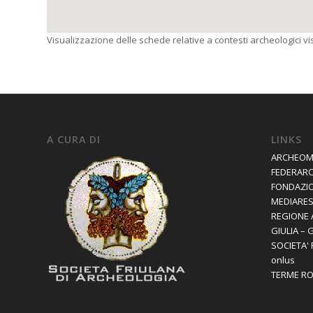
Visualizzazione delle schede relative a contesti archeologici visi
A CURA DI
LINKS
ARCHEOM
FEDERAR
FONDAZIO
MEDIARES 
REGIONE 
GIULIA – 
SOCIETA'
onlus
TERME R