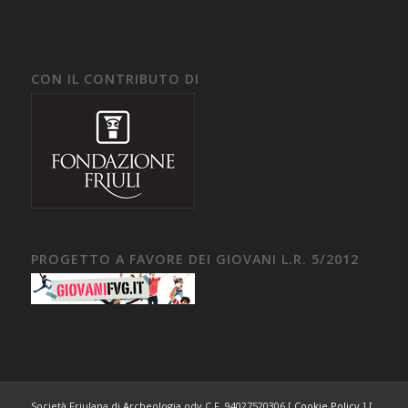
CON IL CONTRIBUTO DI
PROGETTO A FAVORE DEI GIOVANI L.R. 5/2012
Società Friulana di Archeologia odv C.F. 94027520306 [
Cookie Policy
] [