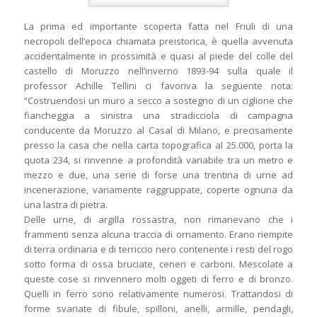
La prima ed importante scoperta fatta nel Friuli di una
necropoli dell’epoca chiamata preistorica, è quella avvenuta
accidentalmente in prossimità e quasi al piede del colle del
castello di Moruzzo nell’inverno 1893-94 sulla quale il
professor Achille Tellini ci favoriva la seguente nota:
“Costruendosi un muro a secco a sostegno di un ciglione che
fiancheggia a sinistra una stradicciola di campagna
conducente da Moruzzo al Casal di Milano, e precisamente
presso la casa che nella carta topografica al 25.000, porta la
quota 234, si rinvenne a profondità variabile tra un metro e
mezzo e due, una serie di forse una trentina di urne ad
incenerazione, variamente raggruppate, coperte ognuna da
una lastra di pietra.
Delle urne, di argilla rossastra, non rimanevano che i
frammenti senza alcuna traccia di ornamento. Erano riempite
di terra ordinaria e di terriccio nero contenente i resti del rogo
sotto forma di ossa bruciate, ceneri e carboni. Mescolate a
queste cose si rinvennero molti oggeti di ferro e di bronzo.
Quelli in ferro sono relativamente numerosi. Trattandosi di
forme svariate di fibule, spilloni, anelli, armille, pendagli,