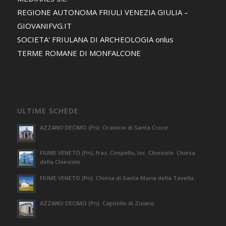
REGIONE AUTONOMA FRIULI VENEZIA GIULIA –
GIOVANIFVG.IT
SOCIETA' FRIULANA DI ARCHEOLOGIA onlus
TERME ROMANE DI MONFALCONE
ULTIME SCHEDE
AZZANO DECIMO (Pn). Oratorio di Santa Croce.
FIUME VENETO (Pn), fraz. Cimpello, loc. Chiesiole. Chiesa
della Chiesiole.
FIUME VENETO (Pn). Chiesa di Santa Maria della Tavella.
AZZANO DECIMO (Pn). Capitello di Zuiano.