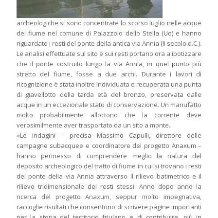
archeologiche si sono concentrate lo scorso luglio nelle acque
del fiume nel comune di Palazzolo dello Stella (Ud) e hanno
riguardato i resti del ponte della antica via Annia (II secolo d.C.).
Le analisi effettuate sul sito e sui resti portano ora a ipotizzare
che il ponte costruito lungo la via Annia, in quel punto più
stretto del fiume, fosse a due archi. Durante i lavori di
ricognizione è stata inoltre individuata e recuperata una punta
di giavellotto della tarda età del bronzo, preservata dalle
acque in un eccezionale stato di conservazione. Un manufatto
molto probabilmente alloctono che la corrente deve
verosimilmente aver trasportato da un sito a monte.
«Le indagini – precisa Massimo Capulli, direttore delle
campagne subacquee e coordinatore del progetto Anaxum –
hanno permesso di comprendere meglio la natura del
deposito archeologico del tratto di fiume in cui si trovano i resti
del ponte della via Annia attraverso il rilievo batimetrico e il
rilievo tridimensionale dei resti stessi. Anno dopo anno la
ricerca del progetto Anaxum, seppur molto impegnativa,
raccoglie risultati che consentono di scrivere pagine importanti
per la storia del territorio friulano e di contribuire, più in