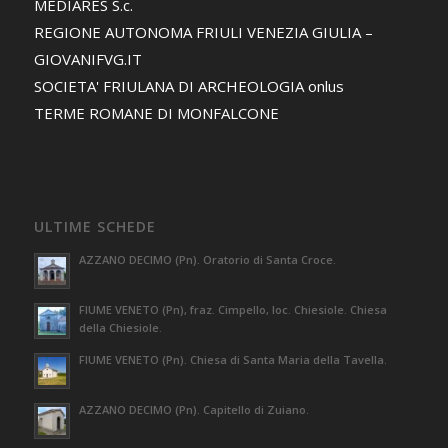
MEDIARES S.c.
REGIONE AUTONOMA FRIULI VENEZIA GIULIA –
GIOVANIFVG.IT
SOCIETA' FRIULANA DI ARCHEOLOGIA onlus
TERME ROMANE DI MONFALCONE
ULTIME SCHEDE
AZZANO DECIMO (Pn). Oratorio di Santa Croce.
FIUME VENETO (Pn), fraz. Cimpello, loc. Chiesiole. Chiesa
della Chiesiole.
FIUME VENETO (Pn). Chiesa di Santa Maria della Tavella.
AZZANO DECIMO (Pn). Capitello di Zuiano.