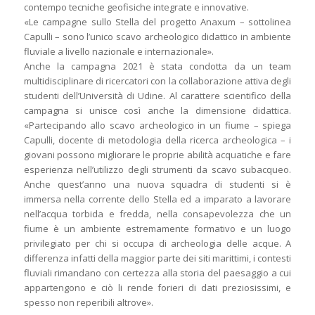
contempo tecniche geofisiche integrate e innovative.
«Le campagne sullo Stella del progetto Anaxum – sottolinea
Capulli – sono l’unico scavo archeologico didattico in ambiente
fluviale a livello nazionale e internazionale».
Anche la campagna 2021 è stata condotta da un team
multidisciplinare di ricercatori con la collaborazione attiva degli
studenti dell’Università di Udine. Al carattere scientifico della
campagna si unisce così anche la dimensione didattica.
«Partecipando allo scavo archeologico in un fiume – spiega
Capulli, docente di metodologia della ricerca archeologica – i
giovani possono migliorare le proprie abilità acquatiche e fare
esperienza nell’utilizzo degli strumenti da scavo subacqueo.
Anche quest’anno una nuova squadra di studenti si è
immersa nella corrente dello Stella ed a imparato a lavorare
nell’acqua torbida e fredda, nella consapevolezza che un
fiume è un ambiente estremamente formativo e un luogo
privilegiato per chi si occupa di archeologia delle acque. A
differenza infatti della maggior parte dei siti marittimi, i contesti
fluviali rimandano con certezza alla storia del paesaggio a cui
appartengono e ciò li rende forieri di dati preziosissimi, e
spesso non reperibili altrove».