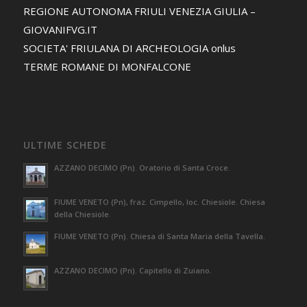
REGIONE AUTONOMA FRIULI VENEZIA GIULIA –
GIOVANIFVG.IT
SOCIETA' FRIULANA DI ARCHEOLOGIA onlus
TERME ROMANE DI MONFALCONE
ULTIME SCHEDE
AZZANO DECIMO (Pn). Oratorio di Santa Croce.
FIUME VENETO (Pn), fraz. Cimpello, loc. Chiesiole. Chiesa
della Chiesiole.
FIUME VENETO (Pn). Chiesa di Santa Maria della Tavella.
AZZANO DECIMO (Pn). Capitello di Zuiano.