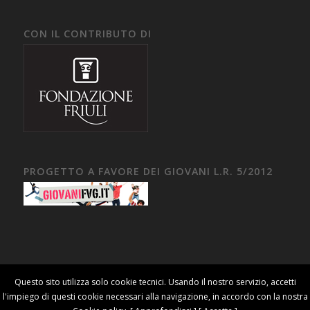
CON IL CONTRIBUTO DI
PROGETTO A FAVORE DEI GIOVANI L.R. 5/2012
Questo sito utilizza solo cookie tecnici. Usando il nostro servizio, accetti
Società Friulana di Archeologia odv C.F. 94027520306 [
Cookie Policy
] [
l'impiego di questi cookie necessari alla navigazione, in accordo con la nostra
Privacy Policy
] Realizzato da
Mediares S.c.