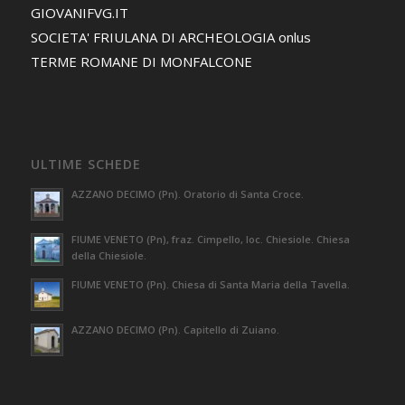
GIOVANIFVG.IT
SOCIETA' FRIULANA DI ARCHEOLOGIA onlus
TERME ROMANE DI MONFALCONE
ULTIME SCHEDE
AZZANO DECIMO (Pn). Oratorio di Santa Croce.
FIUME VENETO (Pn), fraz. Cimpello, loc. Chiesiole. Chiesa
della Chiesiole.
FIUME VENETO (Pn). Chiesa di Santa Maria della Tavella.
AZZANO DECIMO (Pn). Capitello di Zuiano.