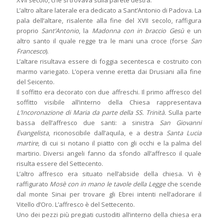
L’altro altare laterale era dedicato a Sant’Antonio di Padova. La
pala dell’altare, risalente alla fine del XVII secolo, raffigura
proprio
Sant’Antonio
, la
Madonna con in braccio Gesù
e un
altro santo il quale regge tra le mani una croce (forse
San
Francesco
).
L’altare risultava essere di foggia secentesca e costruito con
marmo variegato. L’opera venne eretta dai Drusiani alla fine
del Seicento.
Il soffitto era decorato con due affreschi. Il primo affresco del
soffitto visibile all’interno della Chiesa rappresentava
L’Incoronazione di Maria da parte della SS. Trinità.
Sulla parte
bassa dell’affresco due santi: a sinistra
San Giovanni
Evangelista
, riconoscibile dall’aquila, e a destra
Santa Lucia
martire
, di cui si notano il piatto con gli occhi e la palma del
martirio. Diversi angeli fanno da sfondo all’affresco il quale
risulta essere del Settecento.
L’altro affresco era situato nell’abside della chiesa. Vi è
raffigurato
Mosè con in mano le tavole della Legge
che scende
dal monte Sinai per trovare gli Ebrei intenti nell’adorare il
Vitello d’Oro. L’affresco è del Settecento.
Uno dei pezzi più pregiati custoditi all’interno della chiesa era