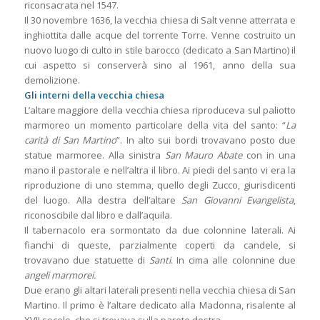
riconsacrata nel 1547.
Il 30 novembre 1636, la vecchia chiesa di Salt venne atterrata e
inghiottita dalle acque del torrente Torre. Venne costruito un
nuovo luogo di culto in stile barocco (dedicato a San Martino) il
cui aspetto si conserverà sino al 1961, anno della sua
demolizione.
Gli interni della vecchia chiesa
L’altare maggiore della vecchia chiesa riproduceva sul paliotto
marmoreo un momento particolare della vita del santo: “
La
carità di San Martino
”. In alto sui bordi trovavano posto due
statue marmoree. Alla sinistra
San Mauro Abate
con in una
mano il pastorale e nell’altra il libro. Ai piedi del santo vi era la
riproduzione di uno stemma, quello degli Zucco, giurisdicenti
del luogo. Alla destra dell’altare
San Giovanni Evangelista
,
riconoscibile dal libro e dall’aquila.
Il tabernacolo era sormontato da due colonnine laterali. Ai
fianchi di queste, parzialmente coperti da candele, si
trovavano due statuette di
Santi
. In cima alle colonnine due
angeli marmorei.
Due erano gli altari laterali presenti nella vecchia chiesa di San
Martino. Il primo è l’altare dedicato alla Madonna, risalente al
XVII secolo, che si trovava sulla parete destra.