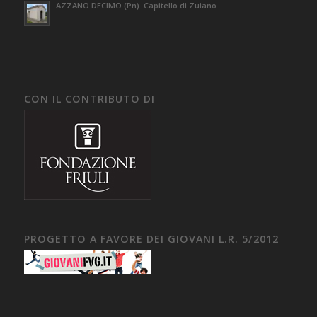
AZZANO DECIMO (Pn). Capitello di Zuiano.
CON IL CONTRIBUTO DI
PROGETTO A FAVORE DEI GIOVANI L.R. 5/2012