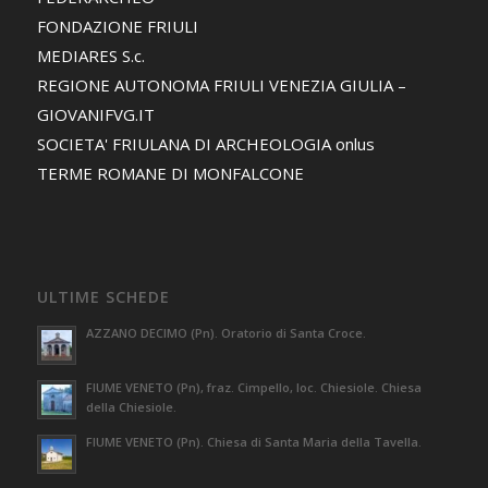
FONDAZIONE FRIULI
MEDIARES S.c.
REGIONE AUTONOMA FRIULI VENEZIA GIULIA –
GIOVANIFVG.IT
SOCIETA' FRIULANA DI ARCHEOLOGIA onlus
TERME ROMANE DI MONFALCONE
ULTIME SCHEDE
AZZANO DECIMO (Pn). Oratorio di Santa Croce.
FIUME VENETO (Pn), fraz. Cimpello, loc. Chiesiole. Chiesa
della Chiesiole.
FIUME VENETO (Pn). Chiesa di Santa Maria della Tavella.