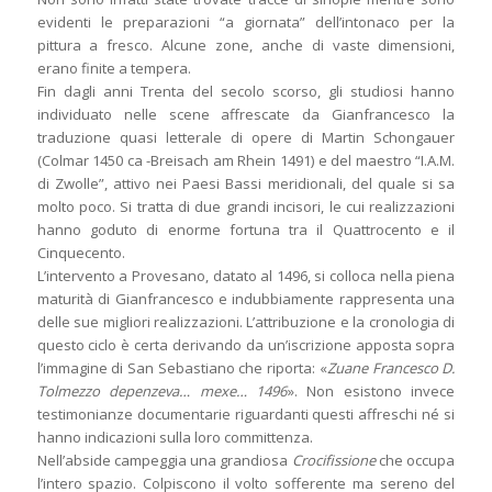
evidenti le preparazioni “a giornata” dell’intonaco per la
pittura a fresco. Alcune zone, anche di vaste dimensioni,
erano finite a tempera.
Fin dagli anni Trenta del secolo scorso, gli studiosi hanno
individuato nelle scene affrescate da Gianfrancesco la
traduzione quasi letterale di opere di Martin Schongauer
(Colmar 1450 ca -Breisach am Rhein 1491) e del maestro “I.A.M.
di Zwolle”, attivo nei Paesi Bassi meridionali, del quale si sa
molto poco. Si tratta di due grandi incisori, le cui realizzazioni
hanno goduto di enorme fortuna tra il Quattrocento e il
Cinquecento.
L’intervento a Provesano, datato al 1496, si colloca nella piena
maturità di Gianfrancesco e indubbiamente rappresenta una
delle sue migliori realizzazioni. L’attribuzione e la cronologia di
questo ciclo è certa derivando da un’iscrizione apposta sopra
l’immagine di San Sebastiano che riporta: «
Zuane Francesco D.
Tolmezzo depenzeva… mexe… 1496
». Non esistono invece
testimonianze documentarie riguardanti questi affreschi né si
hanno indicazioni sulla loro committenza.
Nell’abside campeggia una grandiosa
Crocifissione
che occupa
l’intero spazio. Colpiscono il volto sofferente ma sereno del