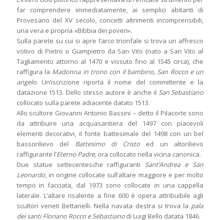
far comprendere immediatamente, ai semplici abitanti di
Provesano del XV secolo, concetti altrimenti incomprensibili,
una vera e propria «Bibbia dei poveri».
Sulla parete su cui si apre l’arco trionfale si trova un affresco
votivo di Pietro o Giampietro da San Vito (nato a San Vito al
Tagliamento attorno al 1470 e vissuto fino al 1545 circa), che
raffigura la
Madonna in trono con il bambino, San Rocco e un
angelo
. Un’iscrizione riporta il nome del committente e la
datazione 1513. Dello stesso autore è anche il
San Sebastiano
collocato sulla parete adiacente datato 1513.
Allo scultore Giovanni Antonio Bassini – detto il Pilacorte sono
da attribuire una acquasantiera del 1497 con piacevoli
elementi decorativi, il fonte battesimale del 1498 con un bel
bassorilievo del
Battesimo di Cristo
ed un altorilievo
raffigurante l’
Eterno Padre
, ora collocato nella vicina canonica.
Due statue settecentesche raffiguranti
Sant’Andrea e San
Leonardo
, in origine collocate sull’altare maggiore e per molto
tempo in facciata, dal 1973 sono collocate in una cappella
laterale. L’altare risalente a fine 600 è opera attribuibile agli
scultori veneti Bettanelli. Nella navata destra si trova la
pala
dei santi Floriano Rocco e Sebastiano
di Luigi Bello datata 1846.