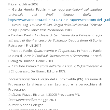
Friulana, Udine 2008
– García Huerta Fabián –
Le rappresentazioni sul giudizio
universale nel Friuli Venezia Giulia
–
https://www.academia.edu/38332233/Le_rappresentazioni_del_giudiz
– Luchini Luigi.
La Pieve di San Giorgio della Richinvelda (Plebs de
Cosa)
. Tipolito Bianchettin Pordenone 1980.
– Pastres Paolo.
La chiesa di San Leonardo a Provesano e gli
affreschi di Gianfrancesco da Tolmezzo.
Deputazione di Storia
Patria per il Friuli. 2017
– Pastres Paolo.
Quattrocento e Cinquecento
in Pastres Paolo
(a cura di)
Arte in Friuli dal Quattrocento al Settecento
. Società
Filologica Friulana, Udine 2008
– Rizzi Aldo
Profilo di storia dell’arte in Friuli. 2. Il Quattrocento e
il Cinquecento.
Del Bianco Editore 1979.
Localizzazione
: San Giorgio della Richinvelda (PN). Frazione di
Provesano. La chiesa di san Leonardo è la parrocchiale di
Provesano,
Indirizzo
: Piazza Risorta, 1, 33095 Provesano PN.
Data ultima verifica
: maggio 2021
Autore
: Marina Celegon