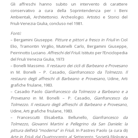
Gli affreschi hanno subito un intervento di carattere
conservativo a cura della Soprintendenza per i Beni
Ambientali, Architettonici. Archeologici. Artistici e Storici del
Friuli-Venezia Giulia, concluso nel 1981.
Fonti:
– Bergamini Giuseppe.
Pitture e pittori a fresco in Friuli
in Ciol
Elio, Tramontin Virgilio, Mutinelli Carlo, Bergamini Giuseppe,
Peirrinotto Luciano.
Affreschi del Friuli
. Istituto per l’Enciclopedia
del Friuli Venezia Giulia, 1973
– Bonelli Massimo.
Il restauro dei cicli di Barbeano e Provesano
in M. Bonelli – P. Casadio,
Gianfrancesco da Tolmezzo. Il
restauro degli affreschi di Barbeano e Provesano,
Udine, Arti
grafiche friulane, 1983.
– Casadio Paolo
Gianfrancesco da Tolmezzo a Barbeano e a
Provesano
in M. Bonelli – P. Casadio,
Gianfrancesco da
Tolmezzo. Il restauro degli affreschi di Barbeano e Provesano
,
Udine, Arti grafiche friulane, 1983.
– Francescutti Elisabetta. Bellunello,
Gianfrancesco da
Tolmezzo, Giovanni Martini e Pellegrino da San Daniele: la
pittura dell’età “moderna”
in Friuli.
In Pastres Paolo (a cura di)
Arte in Friuli dal Quattrocento al Settecento.
Società Filologica