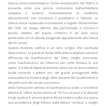
chiesa venne trasformata in forme neoclassiche nel 1828 e si
presenta come una piccola costruzione dall’architettura
semplice e austera. Fortunatamente le modifiche
ottocentesche non toccarono il presbiterio e l’abside. La
chiesa venne restaurata nuovamente a seguito del terremoto
del 1976. Un tempo attorno alla parrocchiale si trovava il
piccolo cimitero del paese. L’interno è ad aula unica
terminante con un abside poligonale appartenente alla chiesa
del XV secolo.
Questo modesto edificio è un vero scrigno che racchiude
diversi tesori. Le pareti di fondo della chiesa ampliata vennero
affrescate da Gianfrancesco del Zotto, meglio conosciuto
come Gianfrancesco da Tolmezzo per come firmava le sue
opere. Si tratta di dipinti di enorme valore per la storia artistica
locale essendo il pittore uno dei grandi protagonisti della
scena pittorica friulana degli ultimi decenni del Quattrocento e
dei primi anni del secolo successivo.
Della formazione artistica di Gianfrancesco (nato a Socchieve
attorno al 1450 e morto intorno al 1511) si sa poco e la disputa
tra gli studiosi è ancora aperta. Alcuni vedono nella sua opera
una prevalenza degli influssi dalla pittura “nordica” o meglio