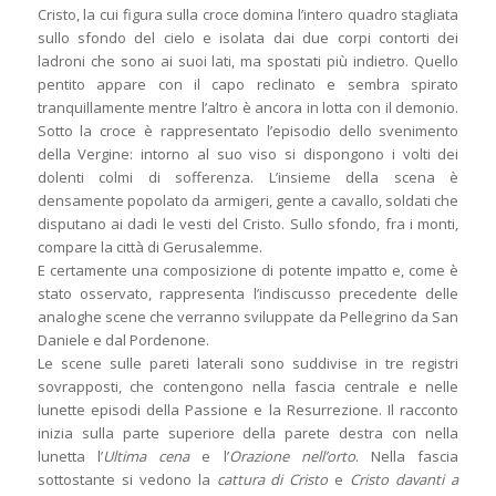
Cristo, la cui figura sulla croce domina l’intero quadro stagliata
sullo sfondo del cielo e isolata dai due corpi contorti dei
ladroni che sono ai suoi lati, ma spostati più indietro. Quello
pentito appare con il capo reclinato e sembra spirato
tranquillamente mentre l’altro è ancora in lotta con il demonio.
Sotto la croce è rappresentato l’episodio dello svenimento
della Vergine: intorno al suo viso si dispongono i volti dei
dolenti colmi di sofferenza. L’insieme della scena è
densamente popolato da armigeri, gente a cavallo, soldati che
disputano ai dadi le vesti del Cristo. Sullo sfondo, fra i monti,
compare la città di Gerusalemme.
E certamente una composizione di potente impatto e, come è
stato osservato, rappresenta l’indiscusso precedente delle
analoghe scene che verranno sviluppate da Pellegrino da San
Daniele e dal Pordenone.
Le scene sulle pareti laterali sono suddivise in tre registri
sovrapposti, che contengono nella fascia centrale e nelle
lunette episodi della Passione e la Resurrezione. Il racconto
inizia sulla parte superiore della parete destra con nella
lunetta l’
Ultima cena
e l’
Orazione nell’orto
. Nella fascia
sottostante si vedono la
cattura di Cristo
e
Cristo davanti a