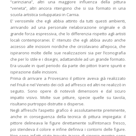
“carinziana”, altri una maggiore influenza della pittura
“veneta”, altri ancora ritengono che si sia formato in una
scuola artistica sviluppatasi in Carnia.
E’ verosimile che egli abbia attinto da tutti questi ambienti,
arrivando ad una personale rielaborazione originale e di
grande forza espressiva, che lo differenzia rispetto agli artisti
locali contemporanei. E’ ritenuto che egli abbia avuto anche
accesso alle incisioni nordiche che circolavano all’epoca, che
ispirarono molte delle sue realizzazioni sia per l’iconografia
che per lo stile e i disegni, adattandole ad un grande formato.
Era usuale in quel periodo da parte dei pittori trarre spunti e
ispirazione dalle incisioni.
Prima di arrivare a Provesano il pittore aveva già realizzato
nel Friuli e nel Veneto dei cicli ad affresco ed altri ne realizzò in
seguito. Sono opere di notevoli dimensioni e dal sicuro
impatto visivo. Molte sue pitture, specie quelle su tavola,
risultano purtroppo distrutte o disperse.
Negli affreschi l’aspetto grafico è assolutamente preminente,
anche in conseguenza della tecnica di pittura impiegata: il
pittore delineava le figure direttamente sull’intonaco fresco,
poi stendeva il colore e infine definiva i contorni delle figure.
Non sono infatti state trovate tracce di sinopie mentre sono