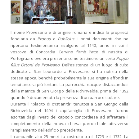
Il nome Provesano è di origine romana e indica la proprietà
fondiaria da
Probus
o
Publicius
. I primi documenti che ne
riportano testimonianza risalgono al 1140, anno in cui il
vescovo di Concordia Cervino firmò l’atto di nascita di
Portogruaro ove era presente come testimone un certo
Poppo
filius Ottoni de Provisano
. Dell’esistenza di un luogo di culto
dedicato a San Leonardo a Provesano si ha notizia nella
stessa epoca, benché probabilmente la sua origine affondi in
tempi ancora più lontani. La parrocchia nacque distaccandosi
dalla matrice di San Giorgio della Richinvelda, prima del 1392
quando è documentata la presenza di un parroco titolare.
Durante il “placito di cristianità” tenutosi a San Giorgio della
Richinvelda nel 1494 i capifamiglia di Provesano furono
esortati dagli inviati del capitolo concordiese ad affrettare il
completamento della nuova chiesa parrocchiale attraverso
l’ampliamento dell’edificio precedente.
Il campanile alto 25 metri fu costruito tra il 1729 e il 1732. La