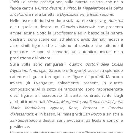
Caifa.
Le scene proseguono sulla parete sinistra, con nella
fascia centrale
Cristo davanti a Pilato
, la
Flagellazione
e la
Salita
al Calvario
e nella lunetta la
Deposizione
e la
Resurrezione.
Nelle fasce inferiori si vedono sulla parete sinistra gli
Apostoli
e su quella a destra un
Giudizio Universal
e che presenta
ampie lacune. Sotto la Crocifissione ed in basso sulla parete
destra vi sono scene con scheletri, diavoli, dannati, mostri e
altre simili figure, che alludono al destino che attende il
peccatore se non si converte, un autentico unicum nella
produzione del pittore.
Sulla volta sono raffigurati i quattro
dottori della Chiesa
(Agostino, Ambrogio, Girolamo e Gregorio)
, assisi su splendide
cattedre di gusto tardogotico e figure di profeti. Mancano
invece gli Evangelisti solitamente presenti in queste
composizioni. Al di sotto dell’arcosanto sono rappresentate
dieci figure a mezzobusto di sante, contraddistinte dagli
attributi tradizionali
(Orsola, Margherita, Apollonia, Lucia, Agata,
Maria Maddalena, Agnese, Rosa, Barbara e Caterina
d’Alessandria
) e, in basso, le immagini di
San Rocco
a sinistra e
San Sebastiano
a destra, santi evocati in particolare contro le
pestilenze.
L’intero ciclo pittorico rappresentava un efficace strumento per