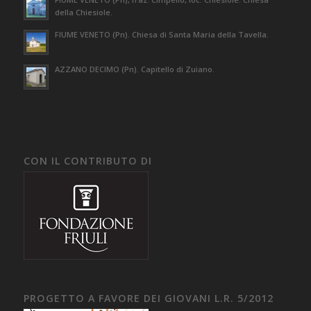
della Chiesiole.
FIUME VENETO (Pn). Chiesa di Santa Maria della Tavella.
AZZANO DECIMO (Pn). Capitello di Zuiano.
CON IL CONTRIBUTO DI
PROGETTO A FAVORE DEI GIOVANI L.R. 5/2012