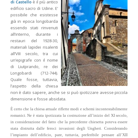
di Castello
è il più antico
edificio sacro di Udine. E’
possibile che esistesse
già in epoca longobarda
essendo stati rinvenuti
all’interno, durante i
restauri del 1928-30,
materiali lapidei risalenti
all’VIII secolo, tra cui
un’epigrafe con il nome
di Liutprando, re dei
Longobardi (712-744).
Quale fosse, tuttavia,
l’aspetto della chiesa
non è dato sapere, anche se si può ipotizzare avesse piccola
dimensione e fosse absidata.
È certo che la chiesa attuale riflette modi e schemi incontestabilmente
romanici. Ne è stata ipotizzata la costruzione all’inizio del XI secolo,
in considerazione del fatto che la precedente chiesetta poteva essere
stata distrutta dalle feroci invasioni degli Ungheri. Considerando
l’impianto dell’edificio, pare, tuttavia, preferibile pensare all’XII