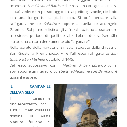
riconosce
San Giovanni Battista
che reca un cartiglio, a sinistra
si può vedere un personaggio dall’aspetto giovanile, nimbato
con una lunga tunica giallo ocra. Si può pensare alla
raffigurazione del
Salvatore
oppure a quella dell’arcangelo
Gabriele. Sul piano stilistico, gli affreschi paiono appartenere
allo stesso periodo di quelli dell’absidiola di destra (sec. XIII),
ma ad una cultura decisamente più “lagunare”.
Nella parete della navata di sinistra, staccato dalla chiesa di
San Giusto a Premariacco, vi è l’affresco raffigurante
San
Giusto e San Michele
, databile al 1445.
L’affresco successivo, con il
Martirio di San Lorenzo
cui si
sovrappone un riquadro con
Santi e Madonna con Bambino
, è
quasi illeggibile.
IL CAMPANILE
DELL’ANGELO
Il campanile
cinquecentesco, con i
suoi 43 metri d’altezza
domina la vasta
pianura friulana e,