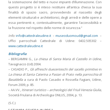
la sistemazione del tetto e nuovi impianti d’illuminazione. Con
questo progetto si è inteso restituire all’antica chiesa la sua
finalità di spazio sacro, provvedendo al riassetto degli
elementi strutturali e architettonici, degli arredi e delle opere a
essa pertinenti e, contestualmente, garantire l’accessibilità e
la fruizione nel rispetto delle norme di sicurezza.”
Info:
info@cattedraleudine.it
–
museoduomoud@gmail.com
–
Uffici parrocchiali Cattedrale di Udine: 0432.505302 –
www.cattedraleudine.it
Bibliografia
:
– BERGAMINI G.,
La chiesa di Santa Maria di Castello in Udine
,
Tavagnacco (Ud) 2004.
– CASADIO P.,
Gli affreschi duecenteschi del sacello primitivo
in
La chiesa di Santa Caterina a Pasian di Prato nella parrocchia di
Basaldella
a cura di Paolo Casadio e Rossella Fagiani, Udine,
Forum 2009, p. 85.
– AA.VV.,
Itinerari turistico – archeologici del Friuli Venezia Giulia,
Società Friulana di Archeologia ONLUS, 2004, p. 13.
(S.C.)