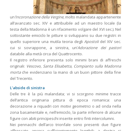
un
’Incoronazione della Vergine
, molto malandata appartenente
all’avanzato sec. XIV e attribuibile ad un maestro locale (la
testa della Madonna è un rifacimento volgare del XVI sec.). Nel
sottostante emiciclo le pitture si sviluppano su due registri: in
quello superiore una mutila teoria degli
Apostoli
del XIV sec.
cui si sovrappone, a sinistra, un’
Adorazione dei pastori
databile alla metà circa del Quattrocento.
Il registro inferiore presenta solo minimi brani di affreschi
originali:
Vescovo, Santa Elisabetta, Compianto sulla Madonna
morta
che evidenziano la mano di un buon pittore della fine
del Trecento.
L’abside di sinistra
Delle tre è la più malandata; vi si scorgono minime tracce
dell’antica originaria pittura di epoca romanica: una
decorazione a riquadri con motivi geometrici o ad onda nella
zona basamentale e, nell’emiciclo, la parte inferiore di alcune
figure con abiti principeschi inserite entro finti intercolumni.
Nei pennacchi dell’arco trionfale sono presenti due figure
affrescate ancora sufficientemente leggibili: a destra si