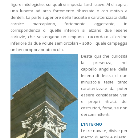
figure mitologiche, sui quali si imposta l’architrave. Al di sopra,
una lunetta ad arco fortemente ribassato e con motivo a
dentelli. La parte superiore della facciata è caratterizzata dalla
cornice marcapiano, fortemente aggettante; in
corrispondenza di quelle inferiori si alzano due lesene
corinzie, che sostengono un timpano –raccordato all’ordine
inferiore da due volute semicircolari – sotto il quale campeggia
un ben proporzionato oculo.
Desta qualche curiosità
la presenza, nel
capitello angolare della
lesena di destra, di due
minuscole teste tanto
caratterizzate da poter
essere considerate veri
e propri ritratti: dei
costruttori, forse, se non
dei committenti.
L’INTERNO
Le tre navate, divise per
mezzo di archi e pilastri,