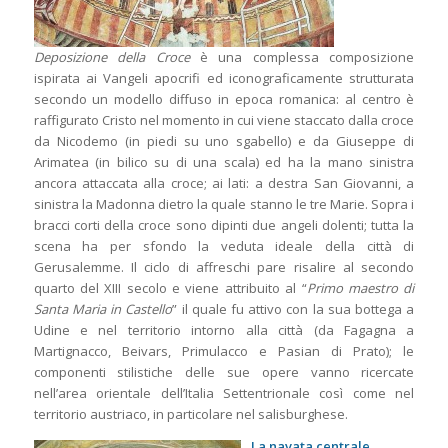
Deposizione della Croce
è una complessa composizione
ispirata ai Vangeli apocrifi ed iconograficamente strutturata
secondo un modello diffuso in epoca romanica: al centro è
raffigurato Cristo nel momento in cui viene staccato dalla croce
da Nicodemo (in piedi su uno sgabello) e da Giuseppe di
Arimatea (in bilico su di una scala) ed ha la mano sinistra
ancora attaccata alla croce; ai lati: a destra San Giovanni, a
sinistra la Madonna dietro la quale stanno le tre Marie. Sopra i
bracci corti della croce sono dipinti due angeli dolenti; tutta la
scena ha per sfondo la veduta ideale della città di
Gerusalemme. Il ciclo di affreschi pare risalire al secondo
quarto del XIII secolo e viene attribuito al “
Primo maestro di
Santa Maria in Castello
” il quale fu attivo con la sua bottega a
Udine e nel territorio intorno alla città (da Fagagna a
Martignacco, Beivars, Primulacco e Pasian di Prato); le
componenti stilistiche delle sue opere vanno ricercate
nell’area orientale dell’Italia Settentrionale così come nel
territorio austriaco, in particolare nel salisburghese.
La navata centrale