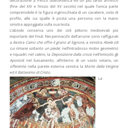
decorazione a fresco duecentesca ed un più tardo affresco
(fine del XIV e l’inizio del XV secolo) nel quale l’unica parte
comprensibile è la figura inginocchiata di un cavaliere, visto di
profilo, alle cui spalle è posta una persona con la mano
sinistra appoggiata sulla sua testa.
L’abside conserva uno dei cicli pittorici medioevali più
importanti del Friuli. Nei pennacchi dell’arcone sono raffigurati
a destra
Caino che offre il grano al Signore,
a sinistra
Abele (di
cui rimane soltanto un piede
; nell’intradosso motivi geometrici
e riquadri; nel catino, la
Deposizione dalla croce
; nell’emiciclo gli
Apostoli
; nel basamento, all’interno di un vasto velario, un
offerente
; nella parete esterna sinistra la
Morte della Vergine
ed il
Battesimo di Cristo.
La