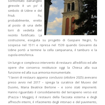
sormontato dall’angelo
girevole è un po’ il
simbolo di Udine e del
Friuli. Fu,
probabilmente, eretto
al posto di una delle
torri di vedetta del
recinto fortificato. La
costruzione, eseguita su progetto di Gaspare Negro, fu
sospesa nel 1511 e ripresa nel 1539 quando Giovanni da
Udine portò a termine la cella campanaria, il tamburo e la
cupola emisferica.
Un lungo e complesso intervento di restauro all’edificio ed alle
opere che conserva restituisce oggi la Chiesa alla sua
funzione ed alla sua armonia monumentale.
“I lavori di restauro appena conclusisi (ottobre 2025) avevano
preso avvio nel 2017 – spiega la curatrice del Museo del
Duomo, Maria Beatrice Bertone – e sono stati imponenti.
Hanno riguardato il consolidamento del terrapieno verso est
(Piazza I Maggio), il restauro della facciata esterna e degli
affreschi interni, il rifacimento degli intonaci e del pavimento,