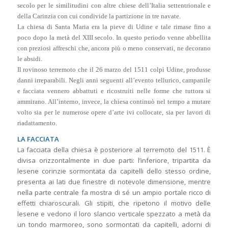
secolo per le similitudini con altre chiese dell’Italia settentrionale e
della Carinzia con cui condivide la partizione in tre navate.
La chiesa di Santa Maria era la pieve di Udine e tale rimase fino a
poco dopo la metà del XIII secolo. In questo periodo venne abbellita
con preziosi affreschi che, ancora più o meno conservati, ne decorano
le absidi.
Il rovinoso terremoto che il 26 marzo del 1511 colpì Udine, produsse
danni irreparabili. Negli anni seguenti all’evento tellurico, campanile
e facciata vennero abbattuti e ricostruiti nelle forme che tuttora si
ammirano. All’interno, invece, la chiesa continuò nel tempo a mutare
volto sia per le numerose opere d’arte ivi collocate, sia per lavori di
riadattamento.
LA FACCIATA
La facciata della chiesa è posteriore al terremoto del 1511. È
divisa orizzontalmente in due parti: l’inferiore, tripartita da
lesene corinzie sormontata da capitelli dello stesso ordine,
presenta ai lati due finestre di notevole dimensione, mentre
nella parte centrale fa mostra di sé un ampio portale ricco di
effetti chiaroscurali. Gli stipiti, che ripetono il motivo delle
lesene e vedono il loro slancio verticale spezzato a metà da
un tondo marmoreo, sono sormontati da capitelli, adorni di