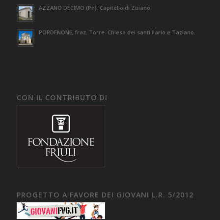
AZZANO DECIMO (Pn). Capitello di Zuiano.
PORDENONE, fraz. Torre. Chiesa dei santi Ilario e Taziano.
CON IL CONTRIBUTO DI
PROGETTO A FAVORE DEI GIOVANI L.R. 5/2012