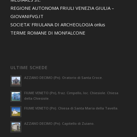
REGIONE AUTONOMA FRIULI VENEZIA GIULIA –
GIOVANIFVG.IT
SOCIETA' FRIULANA DI ARCHEOLOGIA onlus
TERME ROMANE DI MONFALCONE
ULTIME SCHEDE
AZZANO DECIMO (Pn). Oratorio di Santa Croce.
FIUME VENETO (Pn), fraz. Cimpello, loc. Chiesiole. Chiesa
della Chiesiole.
FIUME VENETO (Pn). Chiesa di Santa Maria della Tavella.
AZZANO DECIMO (Pn). Capitello di Zuiano.