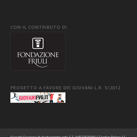
CON IL CONTRIBUTO DI
PROGETTO A FAVORE DEI GIOVANI L.R. 5/2012
Società Friulana di Archeologia odv C.F. 94027520306 [
Cookie Policy
] [