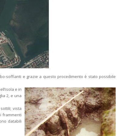
urbo-soffianti e grazie a questo procedimento è stato possibile
ll’isola e in
glia 2, e una
ttili; vista
ni frammenti
ono databili