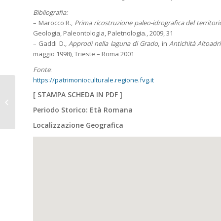
Bibliografia:
– Marocco R.,
Prima ricostruzione paleo-idrografica del territor
Geologia, Paleontologia, Paletnologia., 2009, 31
– Gaddi D.,
Approdi nella laguna di Grado
, in
Antichità Altoadr
maggio 1998), Trieste – Roma 2001
Fonte
:
https://patrimonioculturale.regione.fvg.it
FAGAGNA (Ud), fraz.
[
STAMPA SCHEDA IN PDF
]
Madrisio. Chiesa della
Madonna di Tavella e
Periodo Storico: Età Romana
dintorni.
Localizzazione Geografica