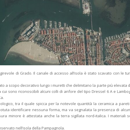
irevole di Grado. Il canale di accesso all’isola è stato scavato con le t
to a scopo decorativo lungo i muretti che delimitano la parte più elevata de
a cui sono riconoscibili alcuni colli di anfore del tipo Dressel 6 A e Lambo
Xa.
gico, tra il quale spicca per la notevole quantità la ceramica a pareti so
potuta identificare nessuna forma, ma va segnalata la presenza di alcu
ra minore è attestata anche la terra sigillata nord-italica. I materiali s
nservato nell’isola della Pampagnola.