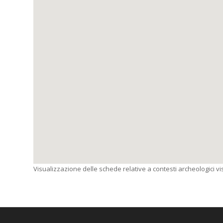
Visualizzazione delle schede relative a contesti archeologici visi