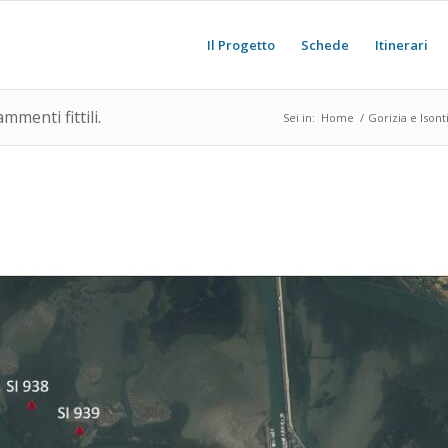
Il Progetto
Schede
Itinerari
mmenti fittili.
Sei in:
Home
/
Gorizia e Isont