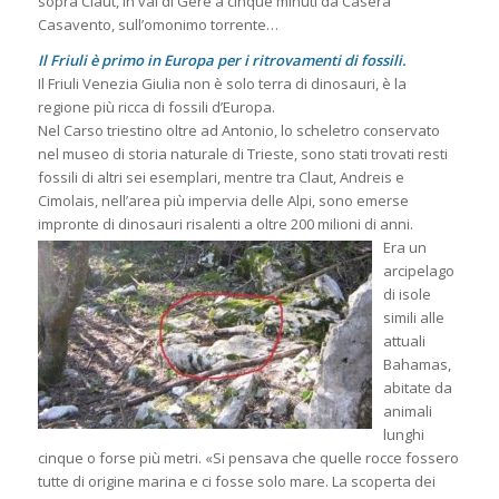
sopra Claut, in val di Gere a cinque minuti da Casera
Casavento, sull’omonimo torrente…
Il Friuli è primo in Europa per i ritrovamenti di fossili.
Il Friuli Venezia Giulia non è solo terra di dinosauri, è la
regione più ricca di fossili d’Europa.
Nel Carso triestino oltre ad Antonio, lo scheletro conservato
nel museo di storia naturale di Trieste, sono stati trovati resti
fossili di altri sei esemplari, mentre tra Claut, Andreis e
Cimolais, nell’area più impervia delle Alpi, sono emerse
impronte di dinosauri risalenti a oltre 200 milioni di anni.
Era un
arcipelago
di isole
simili alle
attuali
Bahamas,
abitate da
animali
lunghi
cinque o forse più metri. «Si pensava che quelle rocce fossero
tutte di origine marina e ci fosse solo mare. La scoperta dei