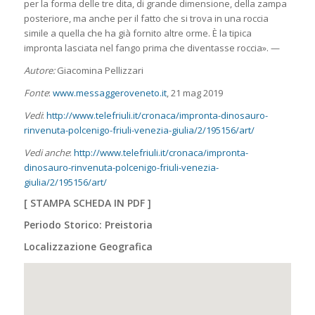
per la forma delle tre dita, di grande dimensione, della zampa
posteriore, ma anche per il fatto che si trova in una roccia
simile a quella che ha già fornito altre orme. È la tipica
impronta lasciata nel fango prima che diventasse roccia». —
Autore:
Giacomina Pellizzari
Fonte
:
www.messaggeroveneto.it
, 21 mag 2019
Vedi
:
http://www.telefriuli.it/cronaca/impronta-dinosauro-
rinvenuta-polcenigo-friuli-venezia-giulia/2/195156/art/
Vedi anche
:
http://www.telefriuli.it/cronaca/impronta-
dinosauro-rinvenuta-polcenigo-friuli-venezia-
giulia/2/195156/art/
[
STAMPA SCHEDA IN PDF
]
Periodo Storico: Preistoria
Localizzazione Geografica