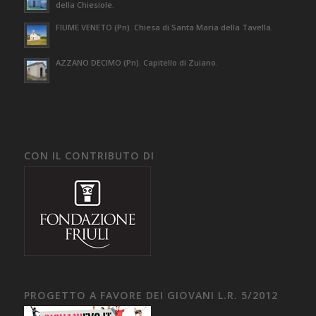
della Chiesiole.
FIUME VENETO (Pn). Chiesa di Santa Maria della Tavella.
AZZANO DECIMO (Pn). Capitello di Zuiano.
CON IL CONTRIBUTO DI
PROGETTO A FAVORE DEI GIOVANI L.R. 5/2012