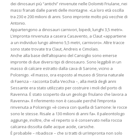
dei dinosauri più “antichi” rinvenute nelle Dolomiti Friulane, nei
massi franati dalle pareti delle montagne. «La loro età oscilla
tra 230 e 200 milioni di anni. Sono impronte molto più vecchie di
Antonio.
Appartengono a dinosauri carnivori, bipedi, lunghi 3,5 metri».
L’impronta rinvenuta a casera Casavento, a Claut «appartiene
a un individuo lungo almeno 5,5 metri, carnivoro». Altre tracce
sono state trovate tra Claut, Andreis e Cimolais.
Anche alla base dell’altopiano del Cansiglio sono emerse
impronte di due diversi tipi di dinosauro. Sono leggibili in un
masso di calcare estratto dalla cava di Sarone, vicino a
Polcenigo. «Il masso, ora esposto al museo di Storia naturale
di Faenza – racconta Dalla Vecchia –, alla metà degli anni
Sessante era stato utilizzato per costruire i moli del porto di
Ravenna. È stato scoperto da un geologo friulano che lavora a
Ravenna». Il riferimento non è casuale perché l’impronta
rinvenuta a Polcenigo «è coeva con quella di Sarnone: le rocce
sono le stesse. Risale a 130 milioni di anni fa». Il paleontologo
aggiunge, inoltre, che «il reperto si è conservato nella roccia
calcarea dissolta dalle acque acide, carsiche.
È probabile – ribadisce – che si tratti di un’impronta non solo