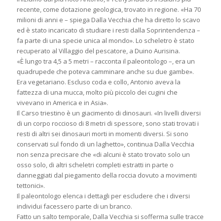
recente, come dotazione geologica, trovato in regione. «Ha 70
milioni di anni e – spiega Dalla Vecchia che ha diretto lo scavo
ed è stato incaricato di studiare i resti dalla Soprintendenza –
fa parte di una specie unica al mondo». Lo scheletro è stato
recuperato al Villaggio del pescatore, a Duino Aurisina.
«È lungo tra 4,5 a 5 metri – racconta il paleontologo –, era un
quadrupede che poteva camminare anche su due gambe».
Era vegetariano. Escluso coda e collo, Antonio aveva la
fattezza di una mucca, molto più piccolo dei cugini che
vivevano in America e in Asia».
Il Carso triestino è un giacimento di dinosauri. «In livelli diversi
di un corpo roccioso di 8 metri di spessore, sono stati trovati i
resti di altri sei dinosauri morti in momenti diversi. Si sono
conservati sul fondo di un laghetto», continua Dalla Vecchia
non senza precisare che «di alcuni è stato trovato solo un
osso solo, di altri scheletri completi estratti in parte o
danneggiati dal piegamento della roccia dovuto a movimenti
tettonici».
Il paleontologo elenca i dettagli per escludere che i diversi
individui facessero parte di un branco.
Fatto un salto temporale, Dalla Vecchia si sofferma sulle tracce