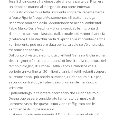
fossili di dinosauro ha dimostrato che una parte del Friuli era
un deposito marino al margine di una parte emersa».
In questo contesto va letta l’impronta scoperta, recentemente,
a “buso Figariol”, sopra Mezzomonte: «Si tratta – spiega
l’ispettore onorario della Soprintendenza ai beni ambientali,
Fabio Marco Dalla Vecchia – di una «probabile impronta di
dinosauro carnivoro lasciata dall’animale 130 milioni di anni fa
(Cretaceo). Dalla Vecchia parla di «probabile impronta» perché
«un’impronta può essere data per certa solo se c’è una pista,
tre orme consecutive».
Dal punto di vista paleontologico «il Friuli Venezia Giulia è una
delle regioni più ricche per qualità di fossili, nella copertura del
tempo biologico, d’Europa». Dalla Vecchia chiarisce che il
periodo arriva fino a 450 milioni di anni. «I rettili volanti scoperti
a Preone sono i più antichi al mondo, il Bobosauro di Dogna,
secondo certi studi, è il plesiosauro, un rettile marino, più
primitivo».
Il paleontologo lo fa notare ricordando che il Bobosauro di
Dogna può essere considerato l’antenato del mostro di
Lochness visto che quest’ultimo viene raffigurato con le
sembianze di un plesiosauro.
Iniziamo dal più noto Antonio, il Tethyshadros insularis più