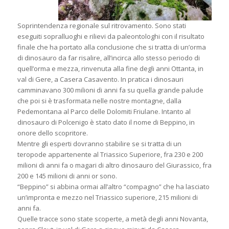
Soprintendenza regionale sul ritrovamento. Sono stati
eseguiti sopralluoghi e rilievi da paleontologhi con il risultato
finale che ha portato alla conclusione che si tratta di un’orma
di dinosauro da far risalire, all’incirca allo stesso periodo di
quell’orma e mezza, rinvenuta alla fine degli anni Ottanta, in
val di Gere, a Casera Casavento. In pratica i dinosauri
camminavano 300 milioni di anni fa su quella grande palude
che poi si è trasformata nelle nostre montagne, dalla
Pedemontana al Parco delle Dolomiti Friulane. Intanto al
dinosauro di Polcenigo è stato dato il nome di Beppino, in
onore dello scopritore.
Mentre gli esperti dovranno stabilire se si tratta di un
teropode appartenente al Triassico Superiore, fra 230 e 200
milioni di anni fa o magari di altro dinosauro del Giurassico, fra
200 e 145 milioni di anni or sono.
“Beppino” si abbina ormai all’altro “compagno” che ha lasciato
un’impronta e mezzo nel Triassico superiore, 215 milioni di
anni fa.
Quelle tracce sono state scoperte, a metà degli anni Novanta,