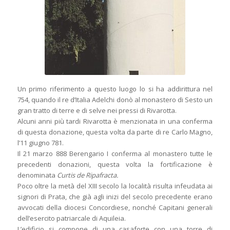
Un primo riferimento a questo luogo lo si ha addirittura nel
754, quando il re d’Italia Adelchi donò al monastero di Sesto un
gran tratto di terre e di selve nei pressi di Rivarotta.
Alcuni anni più tardi Rivarotta è menzionata in una conferma
di questa donazione, questa volta da parte di re Carlo Magno,
l’11 giugno 781.
Il 21 marzo 888 Berengario I conferma al monastero tutte le
precedenti donazioni, questa volta la fortificazione è
denominata
Curtis de Ripafracta.
Poco oltre la metà del XIII secolo la località risulta infeudata ai
signori di Prata, che già agli inizi del secolo precedente erano
avvocati della diocesi Concordiese, nonché Capitani generali
dell’esercito patriarcale di Aquileia.
L’edificio si compone di una casaforte con una torre di