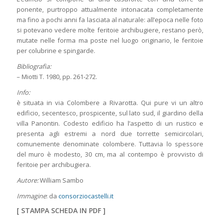
ponente, purtroppo attualmente intonacata completamente
ma fino a pochi anni fa lasciata al naturale: all’epoca nelle foto
si potevano vedere molte feritoie archibugiere, restano però,
mutate nelle forma ma poste nel luogo originario, le feritoie
per colubrine e spingarde.
Bibliografia:
– Miotti T. 1980, pp. 261-272.
Info:
è situata in via Colombere a Rivarotta. Qui pure vi un altro
edificio, secentesco, prospicente, sul lato sud, il giardino della
villa Panontin. Codesto edificio ha l’aspetto di un rustico e
presenta agli estremi a nord due torrette semicircolari,
comunemente denominate colombere. Tuttavia lo spessore
del muro è modesto, 30 cm, ma al contempo è provvisto di
feritoie per archibugiera.
Autore:
William Sambo
Immagine
: da
consorziocastelli.it
[
STAMPA SCHEDA IN PDF
]