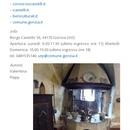
–
consorziocastelli.it
;
–
icastelli.it
;
–
beniculturali.it
;
–
comune.gorizia.it
Info
:
Borgo Castello 36, 34170 Gorizia (GO)
Apertura: Lunedì: 9.30-11.30 (ultimo ingresso ore 11); Martedì-
Domenica: 10.00-19.00 (ultimo ingresso ore 18)
tel. 0481535146;
urp@comune.gorizia.it
Autore:
Valentina
Flapp