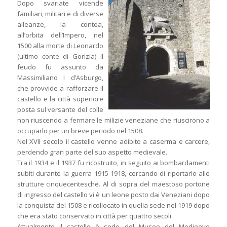
Dopo svariate vicende
familiari, militari e di diverse
alleanze, la contea,
all’orbita dell’Impero, nel
1500 alla morte di Leonardo
(ultimo conte di Gorizia) il
feudo fu assunto da
Massimiliano I d’Asburgo,
che provvide a rafforzare il
castello e la città superiore
posta sul versante del colle
non riuscendo a fermare le milizie veneziane che riuscirono a
occuparlo per un breve periodo nel 1508.
Nel XVII secolo il castello venne adibito a caserma e carcere,
perdendo gran parte del suo aspetto medievale.
Tra il 1934 e il 1937 fu ricostruito, in seguito ai bombardamenti
subiti durante la guerra 1915-1918, cercando di riportarlo alle
strutture cinquecentesche. Al di sopra del maestoso portone
di ingresso del castello vi è un leone posto dai Veneziani dopo
la conquista del 1508 e ricollocato in quella sede nel 1919 dopo
che era stato conservato in città per quattro secoli.
Attualmente il castello è sede del Museo del Medioevo