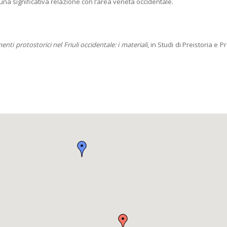
na significativa relazione con l’area veneta occidentale.
nti protostorici nel Friuli occidentale: i materiali
, in Studi di Preistoria e P