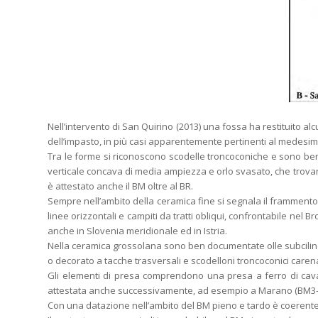
Nell’intervento di San Quirino (2013) una fossa ha restituito alc
dell’impasto, in più casi apparentemente pertinenti al medesim
Tra le forme si riconoscono scodelle troncoconiche e sono be
verticale concava di media ampiezza e orlo svasato, che trovano
è attestato anche il BM oltre al BR.
Sempre nell’ambito della ceramica fine si segnala il frammento
linee orizzontali e campiti da tratti obliqui, confrontabile n
anche in Slovenia meridionale ed in Istria.
Nella ceramica grossolana sono ben documentate olle subcilind
o decorato a tacche trasversali e scodelloni troncoconici carenat
Gli elementi di presa comprendono una presa a ferro di cavallo
attestata anche successivamente, ad esempio a Marano (BM3-BR) (
Con una datazione nell’ambito del BM pieno e tardo è coerente l