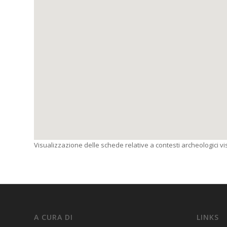
Visualizzazione delle schede relative a contesti archeologici visi
A CURA DI
LINKS