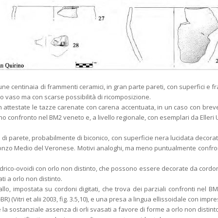
une centinaia di frammenti ceramici, in gran parte pareti, con superfici e fr
o vaso ma con scarse possibilità di ricomposizione.
n attestate le tazze carenate con carena accentuata, in un caso con bre
 confronto nel BM2 veneto e, a livello regionale, con esemplari da Elleri U
 di parete, probabilmente di biconico, con superficie nera lucidata decorat
el Bronzo Medio del Veronese. Motivi analoghi, ma meno puntualmente confro
rico-ovoidi con orlo non distinto, che possono essere decorate da cordon
i a orlo non distinto.
, impostata su cordoni digitati, che trova dei parziali confronti nel BM
Vitri et alii 2003, fig. 3.5,10), e una presa a lingua ellissoidale con imp
a sostanziale assenza di orli svasati a favore di forme a orlo non distinto