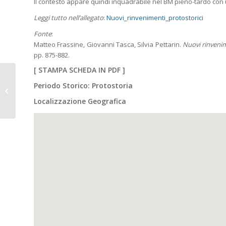
Il contesto appare quindi inquadrabile nel BM pieno-tardo con u
Leggi tutto nell’allegato
:
Nuovi_rinvenimenti_protostorici
Fonte
:
Matteo Frassine, Giovanni Tasca, Silvia Pettarin.
Nuovi rinvenime
pp. 875-882.
[
STAMPA SCHEDA IN PDF
]
SAN VITO AL
Periodo Storico: Protostoria
TAGLIAMENTO (Pn), loc.
Canedo. Area di
Localizzazione Geografica
popolamento
protostorico...