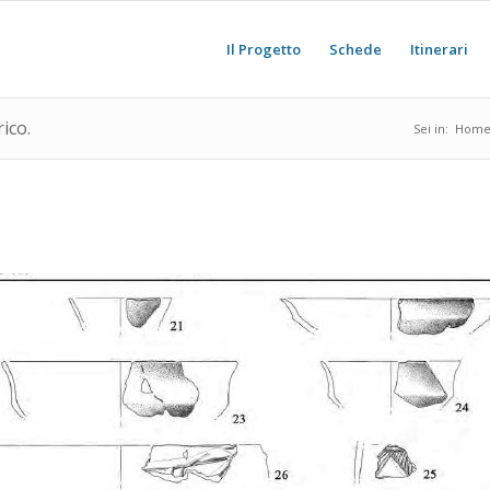
Il Progetto
Schede
Itinerari
ico.
Sei in:
Hom