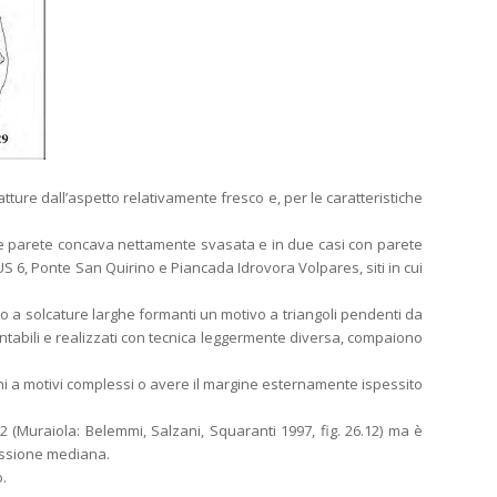
atture dall’aspetto relativamente fresco e, per le caratteristiche
ve parete concava nettamente svasata e in due casi con parete
S 6, Ponte San Quirino e Piancada Idrovora Volpares, siti in cui
o a solcature larghe formanti un motivo a triangoli pendenti da
ntabili e realizzati con tecnica leggermente diversa, compaiono
i a motivi complessi o avere il margine esternamente ispessito
2 (Muraiola: Belemmi, Salzani, Squaranti 1997, fig. 26.12) ma è
ressione mediana.
.