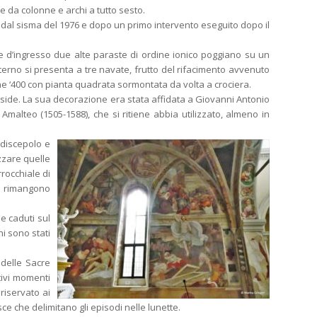
e da colonne e archi a tutto sesto.
o dal sisma del 1976 e dopo un primo intervento eseguito dopo il
le d’ingresso due alte paraste di ordine ionico poggiano su un
nterno si presenta a tre navate, frutto del rifacimento avvenuto
fine ‘400 con pianta quadrata sormontata da volta a crociera.
’abside. La sua decorazione era stata affidata a Giovanni Antonio
alteo (1505-1588), che si ritiene abbia utilizzato, almeno in
 discepolo e
zzare quelle
rrocchiale di
gi rimangono
e caduti sul
i sono stati
 delle Sacre
ativi momenti
 riservato ai
asce che delimitano gli episodi nelle lunette.