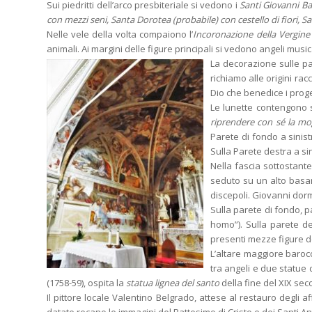
Sui piedritti dell’arco presbiteriale si vedono i
Santi Giovanni Ba
con mezzi seni, Santa Dorotea (probabile) con cestello di fiori, S
Nelle vele della volta compaiono l’
Incoronazione della Vergine
animali. Ai margini delle figure principali si vedono angeli music
La decorazione sulle par
richiamo alle origini rac
Dio che benedice i proge
Le lunette contengono st
riprendere con sé la mo
Parete di fondo a sinist
Sulla Parete destra a sin
Nella fascia sottostante
seduto su un alto basam
discepoli. Giovanni dorm
Sulla parete di fondo, p
homo”). Sulla parete de
presenti mezze figure 
L’altare maggiore baroc
tra angeli e due statue d
(1758-59), ospita la
statua lignea del santo
della fine del XIX seco
Il pittore locale Valentino Belgrado, attese al restauro degli 