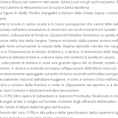
ttista e Rocco,
nel sottarco otto sante:
Santa Lucia con gli occhi sul piatto,
anta Caterina di Alessandria con la ruota e Santa Apollonia.
e figure di
Sibille, Profeti, Evangelisti e Dottori della Chiesa
. Sopra i costol
anti.
eti si snoda in senso orario e in fasce sovrapposte che vanno lette dall’a
contate nell’antico testamento è contenuto nei cerchi inseriti tra le lunette.
nitori, sulla parete di fondo la
Cacciata dal Paradiso Terrestre
e su quella d
orie della vita della Vergine. Sempre iniziando dalla parete sinistra nel
glie Anna annunciando la nascita della Vergine
, episodio narrato nei vange
ra la
Presentazione al tempio di Maria
e, a destra,
Il matrimonio della Ver
istra la
Natività di Gesù
e a destra
Gesù che conforta le sorelle di Lazzaro.
 sulla parete di sinistra si vede una grande figura del
re Davide
, vestito
ento. A destra si estende un’ampia raffigurazione dell’
Ultima Cena
con 
e teneramente appoggiato sul petto di Gesù secondo un’insolita iconografia
arzialmente nascosti dall’altare maggiore, vi sono a sinistra
Cristo nell’orto
stra a sinistra della finestra si vede la
Deposizione nel sepolcro
e a de
dei
Santi Lorenzo e Sebastiano
ed altre decorazioni.
co (1755-58) è opera di Sebastiano e Giacomo Peschiutta. Realizzato in ma
i angeli ai lati, si staglia sul fondale costituito dagli affreschi dell’Amalt
lo. Simile è l’altare della Vergine del Rosario.
affreschi del coro (1705) e alla pittura delle specchiature della copertura 