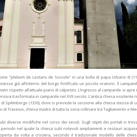
ome “plebem de Lestans de Soccole” in una bolla di papa Urbano III (11
stesse già all’interno del borgo fortificato un piccolo oratorio. Il campanile
metri rispetto all’attuale piano di calpestio. L’ingresso al campanile si apr
fensiva trasformata in campanile nel XVII secolo. L’antica chiesa esistente n
di Spilimbergo (1330), dove si prevede la cessione alla chiesa stessa di un 
tro di Travesio, chiesa madre di tutta la zona collinare tra Tagliamento e
ubì diverse modifiche nel corso dei secoli. Sugli stipiti dei portali si tr
l periodo nel quale la chiesa subì notevoli ampliamenti e restauri acquis
perta da volta a crociera, secondo il tradizionale modello delle chies