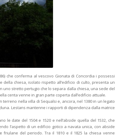
86) che conferma al vescovo Gionata di Concordia i possessi
 della chiesa, isolato rispetto all’edificio di culto, presenta un
e in uno stretto pertugio che lo separa dalla chiesa, una sede del
ella centa venne in gran parte coperta dall’edificio attuale.
terreno nella villa di Sequalsi e, ancora, nel 1380 in un legato
 Meduna. Lestans mantenne i rapporti di dipendenza dalla matrice
ovano le date del 1504 e 1520 e nell’abside quella del 1532, che
endo l’aspetto di un edificio gotico a navata unica, con abside
e friulane del periodo. Tra il 1810 e il 1825 la chiesa venne