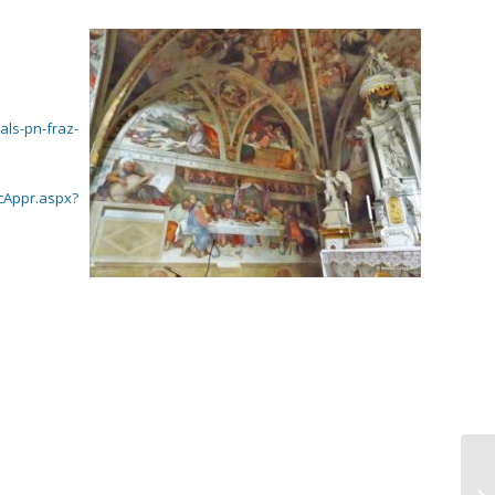
als-pn-fraz-
icAppr.aspx?