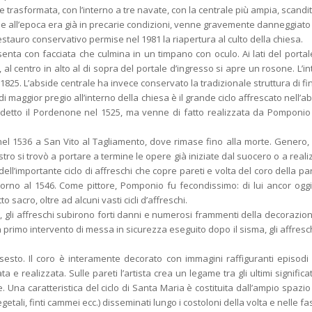
trasformata, con l’interno a tre navate, con la centrale più ampia, scandit
 che all’epoca era già in precarie condizioni, venne gravemente danneggiat
estauro conservativo permise nel 1981 la riapertura al culto della chiesa.
senta con facciata che culmina in un timpano con oculo. Ai lati del porta
al centro in alto al di sopra del portale d’ingresso si apre un rosone. L’i
e 1825. L’abside centrale ha invece conservato la tradizionale struttura di 
di maggior pregio all’interno della chiesa è il grande ciclo affrescato nell
detto il Pordenone nel 1525, ma venne di fatto realizzata da Pomponio Am
nel 1536 a San Vito al Tagliamento, dove rimase fino alla morte. Genero,
o si trovò a portare a termine le opere già iniziate dal suocero o a reali
ell’importante ciclo di affreschi che copre pareti e volta del coro della pa
torno al 1546. Come pittore, Pomponio fu fecondissimo: di lui ancor og
o sacro, oltre ad alcuni vasti cicli d’affreschi.
, gli affreschi subirono forti danni e numerosi frammenti della decorazion
rimo intervento di messa in sicurezza eseguito dopo il sisma, gli affresch
 sesto. Il coro è interamente decorato con immagini raffiguranti episodi
a e realizzata. Sulle pareti l’artista crea un legame tra gli ultimi signific
. Una caratteristica del ciclo di Santa Maria è costituita dall’ampio spazio
vegetali, finti cammei ecc.) disseminati lungo i costoloni della volta e nelle f