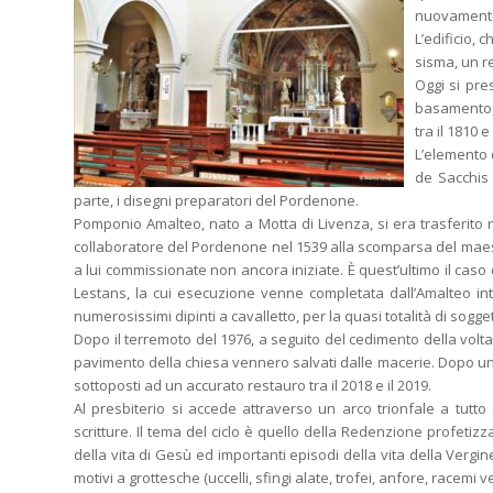
nuovamente 
L’edificio,
sisma, un r
Oggi si pre
basamento, 
tra il 1810 
L’elemento 
de Sacchis 
parte, i disegni preparatori del Pordenone.
Pomponio Amalteo, nato a Motta di Livenza, si era trasferito 
collaboratore del Pordenone nel 1539 alla scomparsa del maestr
a lui commissionate non ancora iniziate. È quest’ultimo il caso d
Lestans, la cui esecuzione venne completata dall’Amalteo in
numerosissimi dipinti a cavalletto, per la quasi totalità di soggett
Dopo il terremoto del 1976, a seguito del cedimento della volta
pavimento della chiesa vennero salvati dalle macerie. Dopo un p
sottoposti ad un accurato restauro tra il 2018 e il 2019.
Al presbiterio si accede attraverso un arco trionfale a tutto
scritture. Il tema del ciclo è quello della Redenzione profetizzat
della vita di Gesù ed importanti episodi della vita della Vergine
motivi a grottesche (uccelli, sfingi alate, trofei, anfore, racemi 