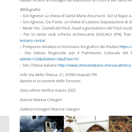
datate recano le immagini del Battesimo di Cristo e dei Santi A
Bibliografia:
– Goi Agnese
La chiesa di Santa Maria Assunta
in:
Sot la Nape
, a
– Goi Agnese, Goi Paolo.
Le chiese di Lestans.
Deputazione di Stor
– Miotti Tito.
Castelli del Friuli. Feudi e giurisdizioni del Friuli occi
– Per la centa vedi scheda archeocarta SEQUALS (PN), fraz.
lestans-centa/
– Pomponio Amalteo in Dizionario biografico dei friulani
https:
– Sito Istituto Regionale per il Patrimonio Culturale del 
idAmb=120&idsttem=2&idTem=91
– Sito Chiese italiane
http://www.chieseitaliane.chiesacattolic
Info
: Via della Chiesa, 21, 33090 Sequals PN
Aperta in occasione delle funzioni
Data ultima verifica
: marzo 2022
Autore
: Marina Celegon
Galleria immagini:
Marina Celegon.
SPILIMBERGO (PN).
Chiesa dei Santi