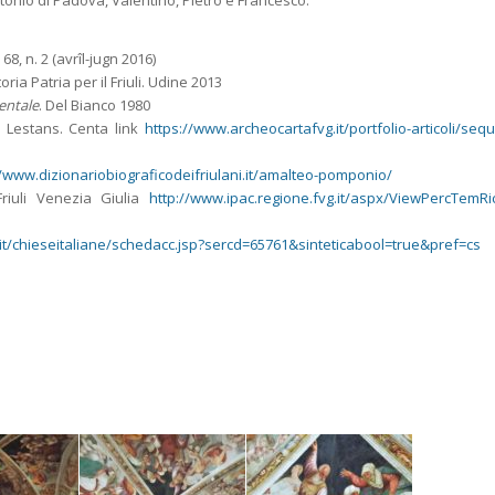
ntonio di Padova, Valentino, Pietro e Francesco.
. 68, n. 2 (avrîl-jugn 2016)
ia Patria per il Friuli. Udine 2013
dentale
. Del Bianco 1980
 Lestans. Centa link
https://www.archeocartafvg.it/portfolio-articoli/sequ
//www.dizionariobiograficodeifriulani.it/amalteo-pomponio/
Friuli Venezia Giulia
http://www.ipac.regione.fvg.it/aspx/ViewPercTemR
a.it/chieseitaliane/schedacc.jsp?sercd=65761&sinteticabool=true&pref=cs