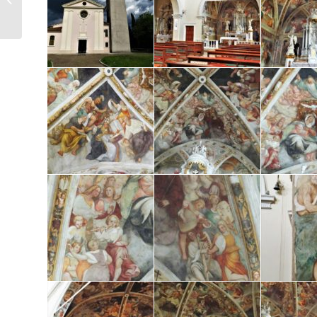
Giuseppe e
Pantaleone e annesso
convento...