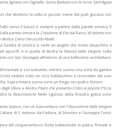
 Santa Agnese con l’agnello, Santa Barbara con la torre, Sant’Agata
oni che dividono la volta in piccole scene dei putti giocano con
lto verso il basso e sempre a partire dalla parete sinistra. Il
 Sulla parete sinistra la
Creazione di Eva dal fianco di Adamo
con
i destra
Caino che uccide Abele.
la lunetta di sinistra si vede un angelo che invita
Gioacchino a
li apocrifi, e in quella di destra la
Nascita della Vergine.
Sulla
gine con San Giuseppe
all’interno di una bellissima architettura.
 all’orientale e con turbante, mentre suona una viola da gamba
Cristo seduto sotto un ricco baldacchino e circondato dai suoi
. Sopra l’intera scena corre un fregio con putti e festoni.
 degli Ulivi
e a destra
Pilato che presenta Cristo al popolo
(“Ecce
stra la
Resurrezione
. Nello sguincio della finestra gotica sono
rmo bianco, con un bassorilievo con l’
Assunzione della Vergine
eo. L’altare di S. Antonio da Padova, di Silvestro e Giuseppe Comiz
lignea del cinquecentesco fonte battesimale in pietra. Firmate e